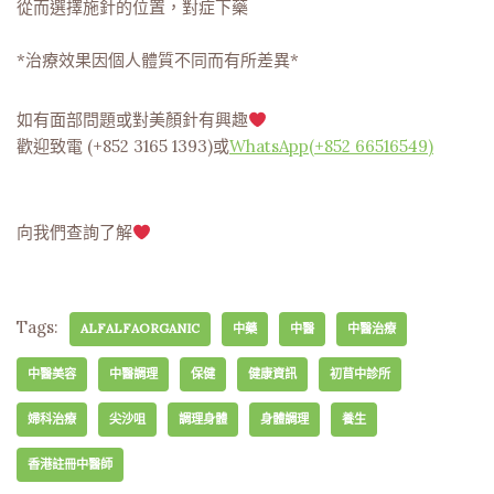
從而選擇施針的位置，對症下藥
*治療效果因個人體質不同而有所差異*
如有面部問題或對美顏針有興趣
歡迎致電 (+852 3165 1393)或
WhatsApp(+852 66516549)
向我們查詢了解
Tags:
ALFALFAORGANIC
中藥
中醫
中醫治療
中醫美容
中醫調理
保健
健康資訊
初苜中診所
婦科治療
尖沙咀
調理身體
身體調理
養生
香港註冊中醫師