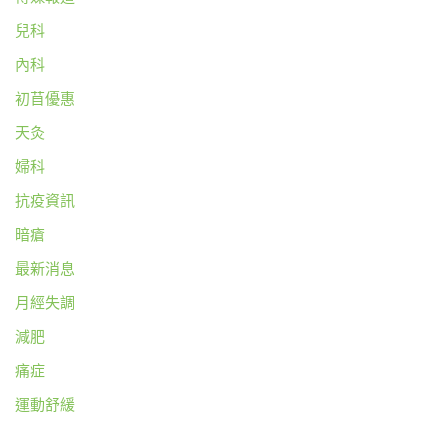
兒科
內科
初苜優惠
天灸
婦科
抗疫資訊
暗瘡
最新消息
月經失調
減肥
痛症
運動舒緩