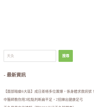
搜尋
- 最新資訊
【面部暗瘡6大區】成日差唔多位置爆，係身體求救訊號！
中醫師教你用3粒點判断扁平足，2招練出健康足弓