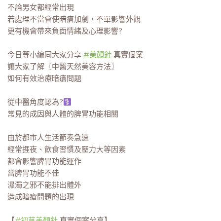
不論男女都經常出現
若處理不當會使暗瘡加劇，不單影響外觀
更有機會帶來負面情緒及心理影響?
今日等小編同大家分享
#美顏針
真實個案
讓大家了解〖中醫天然美容方法〗
如何有效治療暗瘡問題
從中醫角度認為?‍
常見的成因與人體的脾胃功能相關
由於都市人生活節奏急速
經常捱夜、飲食習慣及壓力大等因素
都會影響脾胃功能運作
當脾胃功能不佳
濕濁之邪不能排出體外
造成暗瘡問題的出現
【
#初苜美顏針
真實個案分享】