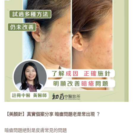
【美顏針】真實個案分享 暗瘡問題老是常出現 ？ ​
暗瘡問題絕對是皮膚常見的問題