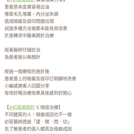
患者原本皮膚容易出油
導致毛孔堵塞，內分泌失調
造成暗瘡及痘印問題出現
試過多種方法後都未能有效改善
於是轉求中醫美顏針治療
經黃醫師仔細診治
為患者施以美顏針
經過一個療程的施針後
患者面上的暗瘡及痘印已明顯地改善
小編感謝客人回圖分享
有咁好嘅治療效果真係感到好開心
【
#初苜美顏針
X 暗痘治療】
不同體質的人，暗瘡成因也不一樣
初苜醫師透過「望．聞．問．切」
先了解患者的個人體質及暗瘡成因