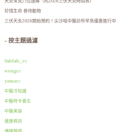
天灸常見穴位速解（附2026三伏天灸時間表）
珍惜生命 善待動物
三伏天灸2026開始預約！尖沙咀中醫診所早鳥優惠進行中
-
按主題過濾
fishfish_ec
wongec
yamaec
中醫冷知識
中醫時令養生
中醫美容
健康資訊
傳媒報道