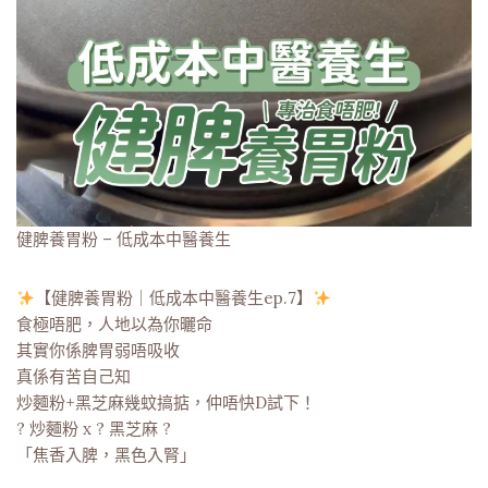
健脾養胃粉 – 低成本中醫養生
【健脾養胃粉｜低成本中醫養生ep.7】
食極唔肥，人地以為你曬命
其實你係脾胃弱唔吸收
真係有苦自己知
炒麵粉+黑芝麻幾蚊搞掂，仲唔快D試下！
? 炒麵粉 x ? 黑芝麻 ?
「焦香入脾，黑色入腎」