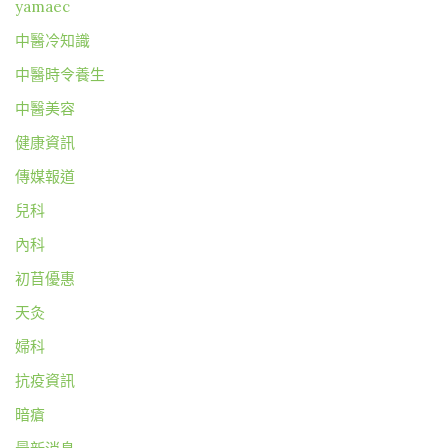
yamaec
中醫冷知識
中醫時令養生
中醫美容
健康資訊
傳媒報道
兒科
內科
初苜優惠
天灸
婦科
抗疫資訊
暗瘡