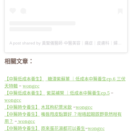
A post shared by 黃聖儀醫師·中醫美容｜痛症｜皮膚科｜婦科｜埋線減肥｜小顏整骨 (@wongec_jenny)
相關文章：
【中醫低成本養生】
糖漬紫蘇薑 ｜低成本中醫養生ep.6 三伏
天特輯
–
wongec
【中醫低成本養生】
紫菜補腎 ｜低成本中醫養生ep.5
–
wongec
【中醫時令養生】
木耳枸杞薏米飲
–
wongec
【中醫時令養生】
嘴唇甩皮點算好 ？咁唔起眼既野竟然咁有
用？
–
wongec
【中醫時令養生】
原來蛋花湯都可以養生
–
wongec