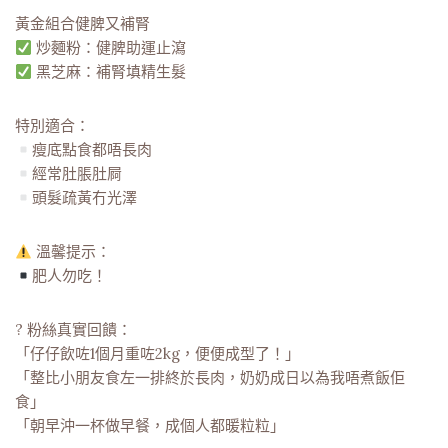
黃金組合健脾又補腎
炒麵粉：健脾助運止瀉
黑芝麻：補腎填精生髮
特別適合：
瘦底點食都唔長肉
經常肚脹肚屙
頭髮疏黃冇光澤
溫馨提示：
肥人勿吃！
? 粉絲真實回饋：
「仔仔飲咗1個月重咗2kg，便便成型了！」
「整比小朋友食左一排終於長肉，奶奶成日以為我唔煮飯佢
食」
「朝早沖一杯做早餐，成個人都暖粒粒」