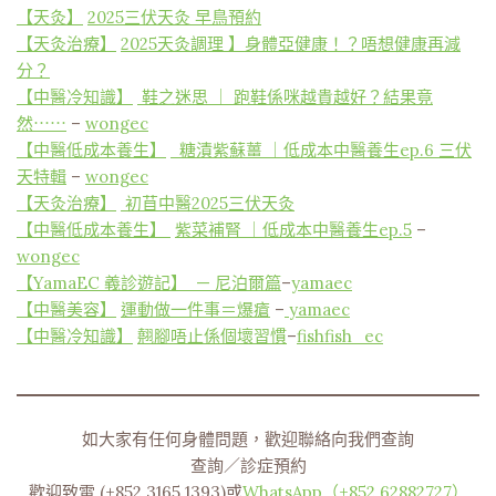
【天灸】
2025三伏天灸 早鳥預約
【天灸治療】
2025天灸調理 】身體亞健康！？唔想健康再減
分？
【中醫冷知識】
鞋之迷思 ｜ 跑鞋係咪越貴越好？結果竟
然⋯⋯
–
wongec
【中醫低成本養生】
糖漬紫蘇薑 ｜低成本中醫養生ep.6 三伏
天特輯
–
wongec
【天灸治療】
初苜中醫2025三伏天灸
【中醫低成本養生】
紫菜補腎 ｜低成本中醫養生ep.5
–
wongec
【YamaEC 義診遊記】 — 尼泊爾篇
–
yamaec
【中醫美容】
運動做一件事＝爆瘡
–
yamaec
【中醫冷知識】
翹腳唔止係個壞習慣
–
fishfish_ec
如大家有任何身體問題​，歡迎聯絡向我們查詢
查詢／診症預約​
歡迎致電 (+852 3165 1393)或
WhatsApp（+852 62882727）