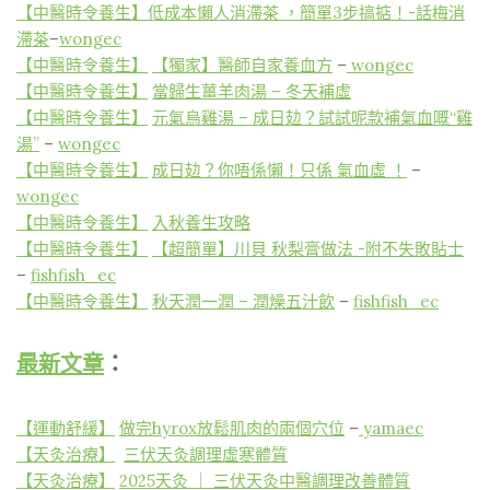
【中醫時令養生】
低成本懶人消滯茶 ，簡單3步搞掂！-話梅消
滯茶
–
wongec
【中醫時令養生】
【獨家】醫師自家養血方
–
wongec
【中醫時令養生】
當歸生薑羊肉湯 – 冬天補虛
【中醫時令養生】
元氣烏雞湯 – 成日攰？試試呢款補氣血嘅“雞
湯”
–
wongec
【中醫時令養生】
成日攰？你唔係懶！只係 氣血虛 ！
–
wongec
【中醫時令養生】
入秋養生攻略
【中醫時令養生】
【超簡單】川貝 秋梨膏做法 -附不失敗貼士
–
fishfish_ec
【中醫時令養生】
秋天潤一潤 – 潤燥五汁飲
–
fishfish_ec
最新文章
：
【運動舒緩】
做完hyrox放鬆肌肉的兩個穴位
–
yamaec
【天灸治療】
三伏天灸調理虛寒體質
【天灸治療】
2025天灸 ｜ 三伏天灸中醫調理改善體質