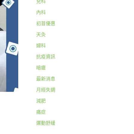
兒科
內科
初苜優惠
天灸
婦科
抗疫資訊
暗瘡
最新消息
月經失調
減肥
痛症
運動舒緩