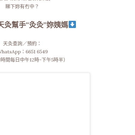
睇下妳有冇中？
天灸幫手“灸灸”妳姨媽
天灸查詢／預約：​
hatsApp：6651 6549
時間每日中午12時-下午5時半）