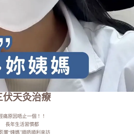
三伏天灸治療
經痛原因唔止一個！！
長年生活習慣都
影響“姨媽”順唔順利來訪