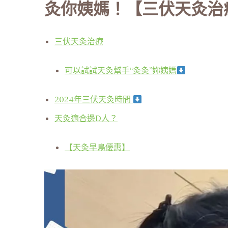
灸你姨媽！【三伏天灸治
三伏天灸治療
可以試試天灸幫手“灸灸”妳姨媽
2024年三伏天灸時間
天灸適合邊D人？
【天灸早鳥優惠】