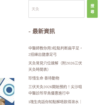
搜
尋
- 最新資訊
中醫師教你用3粒點判断扁平足，
2招練出健康足弓
天灸常見穴位速解（附2026三伏
天灸時間表）
珍惜生命 善待動物
三伏天灸2026開始預約！尖沙咀
中醫診所早鳥優惠進行中
1塊生肉話你知點解唔飲得滾水｜