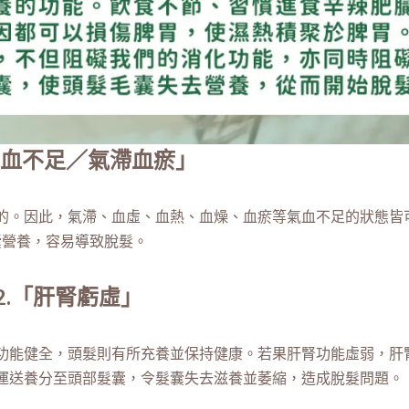
氣血不足／氣滯血瘀」
的。因此，氣滯、血虛、血熱、血燥、血瘀等氣血不足的狀態皆
囊營養，容易導致脫髮。
2.「肝腎虧虛」
功能健全，頭髮則有所充養並保持健康。若果肝腎功能虛弱，肝
運送養分至頭部髮囊，令髮囊失去滋養並萎縮，造成脫髮問題。