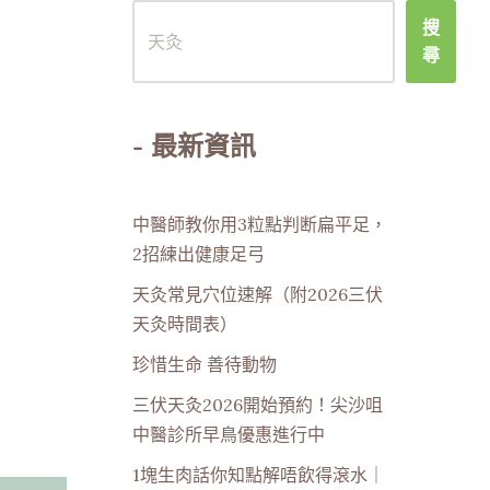
搜
尋
- 最新資訊
中醫師教你用3粒點判断扁平足，
2招練出健康足弓
天灸常見穴位速解（附2026三伏
天灸時間表）
珍惜生命 善待動物
三伏天灸2026開始預約！尖沙咀
中醫診所早鳥優惠進行中
1塊生肉話你知點解唔飲得滾水｜