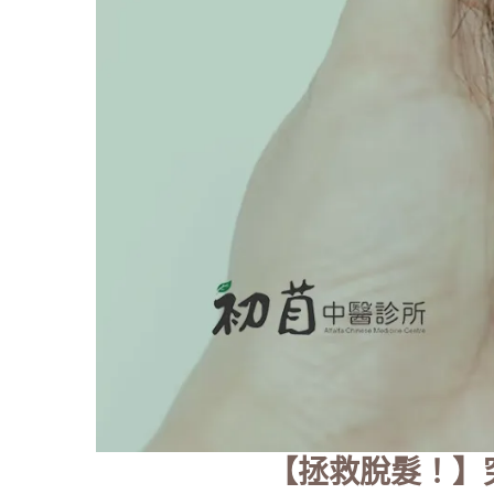
【拯救脫髮！】