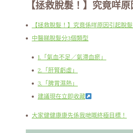
【拯救脫髮！】究竟咩原
【拯救脫髮！】究竟係咩原因引起脫髮
中醫睇脫髮分3個類型
1.「氣血不足／氣滯血瘀」
2.「肝腎虧虛」
3.「脾胃濕熱」
建議現在立即收藏
大家健健康康先係我哋嘅終極目標！