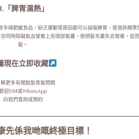
3.「脾胃濕熱」
食辛辣肥膩食品、缺乏運動等原因都可以損傷脾胃，使濕熱積聚
，亦同時阻礙氣血營養上充頭部髮囊，使頭髮毛囊失去營養，從
髮。
議現在立即收藏
了解更多有關脫髮育髮問題
歡迎DM或WhatsApp
向我們查詢或預約
康先係我哋嘅終極目標！