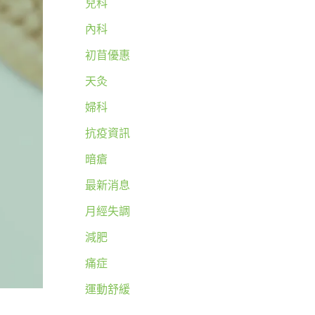
兒科
內科
初苜優惠
天灸
婦科
抗疫資訊
暗瘡
最新消息
月經失調
減肥
痛症
運動舒緩