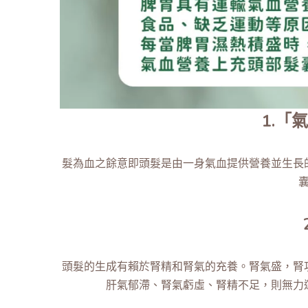
1.「
髮為血之餘意即頭髮是由一身氣血提供營養並生長
頭髮的生成有賴於腎精和腎氣的充養。腎氣盛，腎
肝氣郁滯、腎氣虧虛、腎精不足，則無力