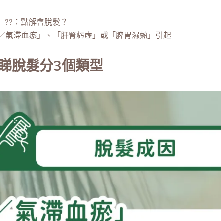
??：點解會脫髮？
／氣滯血瘀」、「肝腎虧虛」或「脾胃濕熱」引起
睇脫髮分3個類型