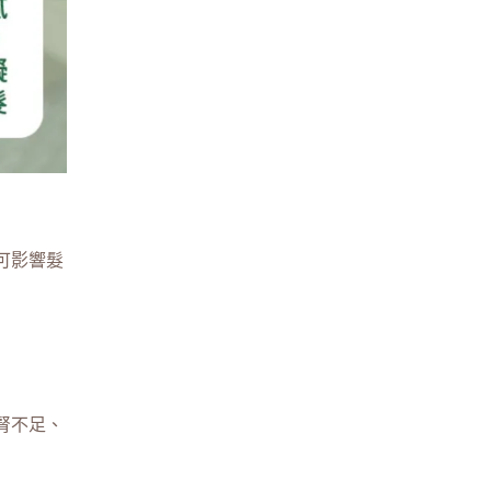
可影響髮
腎不足、